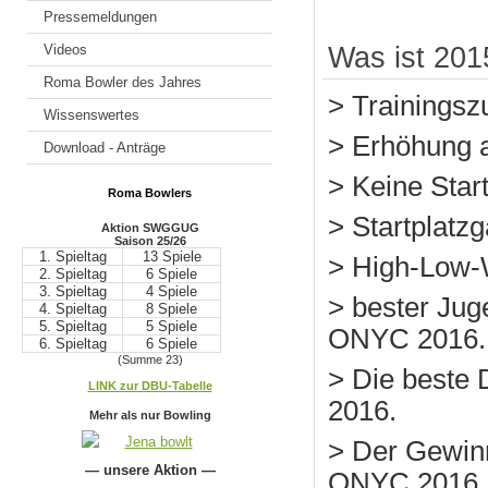
Pressemeldungen
Was ist 201
Videos
Roma Bowler des Jahres
> Trainingszu
Wissenswertes
> Erhöhung 
Download - Anträge
> Keine Sta
Roma Bowlers
> Startplatz
Aktion SWGGUG
Saison 25/26
1. Spieltag
13 Spiele
> High-Low-
2. Spieltag
6 Spiele
3. Spieltag
4 Spiele
> bester Juge
4. Spieltag
8 Spiele
5. Spieltag
5 Spiele
ONYC 2016.
6. Spieltag
6 Spiele
(Summe 23)
> Die beste 
.
LINK zur DBU-Tabelle
.
2016.
Mehr als nur Bowling
> Der Gewinn
— unsere Aktion —
ONYC 2016.