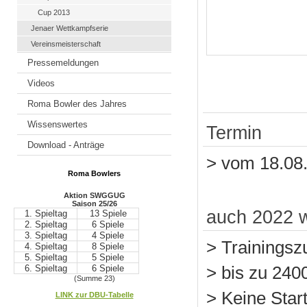
Cup 2013
Jenaer Wettkampfserie
Vereinsmeisterschaft
Pressemeldungen
Videos
Roma Bowler des Jahres
Wissenswertes
Termin
Download - Anträge
> vom 18.08.
Roma Bowlers
Aktion SWGGUG
Saison 25/26
auch 2022 
1. Spieltag
13 Spiele
2. Spieltag
6 Spiele
3. Spieltag
4 Spiele
> Trainingszu
4. Spieltag
8 Spiele
5. Spieltag
5 Spiele
> bis zu 240
6. Spieltag
6 Spiele
(Summe 23)
.
> Keine Sta
LINK zur DBU-Tabelle
.