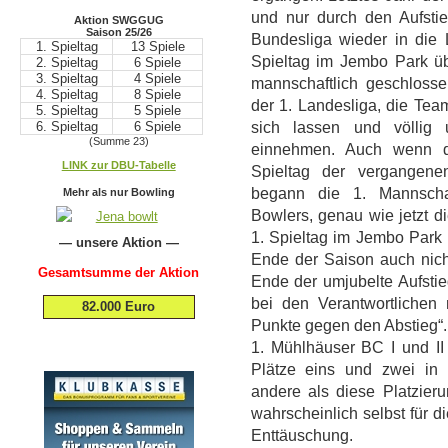
und nur durch den Aufstie
Aktion SWGGUG
Saison 25/26
Bundesliga wieder in die 
1. Spieltag
13 Spiele
Spieltag im Jembo Park ü
2. Spieltag
6 Spiele
3. Spieltag
4 Spiele
mannschaftlich geschlosse
4. Spieltag
8 Spiele
der 1. Landesliga, die Tea
5. Spieltag
5 Spiele
6. Spieltag
6 Spiele
sich lassen und völlig
(Summe 23)
einnehmen. Auch wenn da
.
LINK zur DBU-Tabelle
Spieltag der vergangen
.
begann die 1. Mannscha
Mehr als nur Bowling
Bowlers, genau wie jetzt d
1. Spieltag im Jembo Park 
— unsere Aktion —
Ende der Saison auch nic
Gesamtsumme der Aktion
Ende der umjubelte Aufsti
bei den Verantwortlichen 
82.000 Euro
Punkte gegen den Abstieg“. E
1. Mühlhäuser BC I und II 
Plätze eins und zwei in 
andere als diese Platzier
wahrscheinlich selbst für 
Enttäuschung.