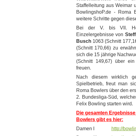
Staffelleitung aus Weimar u
BowlingshoP.de - Roma B
weitere Schritte gegen die
Bei der V. bis VII. He
Einzelergebnisse von
Stef
Busch
1063 (Schnitt 177,1
(Schnitt 170,66) zu erwäh
sich die 15 jährige Nachwu
(Schnitt 149,67) über ei
freuen.
Nach diesem wirklich ge
Spielbetrieb, freut man s
Roma Bowlers über den erste
2. Bundesliga-Süd, welche
Felix Bowling starten wird.
Die gesamten Ergebnisse
Bowlers gibt es hier:
Damen I
http://bowl