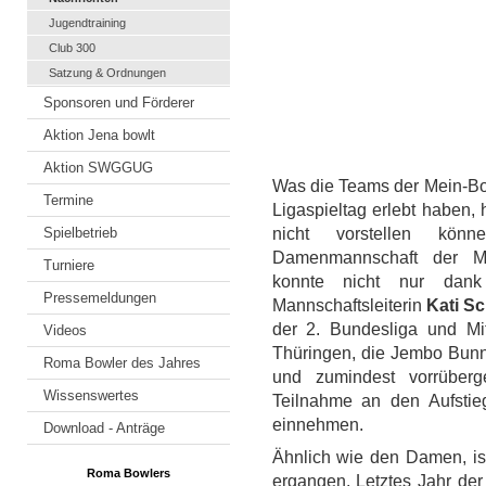
Jugendtraining
Club 300
Satzung & Ordnungen
Sponsoren und Förderer
Aktion Jena bowlt
Aktion SWGGUG
Was die Teams der Mein-Bo
Termine
Ligaspieltag erlebt haben,
Spielbetrieb
nicht vorstellen könn
Damenmannschaft der M
Turniere
konnte nicht nur dank
Pressemeldungen
Mannschaftsleiterin
Kati S
der 2. Bundesliga und Mit
Videos
Thüringen, die Jembo Bunn
Roma Bowler des Jahres
und zumindest vorrüberg
Wissenswertes
Teilnahme an den Aufstieg
einnehmen.
Download - Anträge
Ähnlich wie den Damen, is
Roma Bowlers
ergangen. Letztes Jahr der