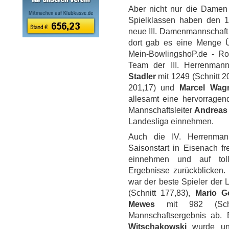
Aber nicht nur die Damen
Spielklassen haben den 1.
neue III. Damenmannschaft 
dort gab es eine Menge 
Mein-BowlingshoP.de - Ro
Team der III. Herrenma
Stadler
mit 1249 (Schnitt 2
201,17) und
Marcel Wag
allesamt eine hervorrage
Mannschaftsleiter
Andreas
Landesliga einnehmen.
Auch die IV. Herrenman
Saisonstart in Eisenach 
einnehmen und auf toll
Ergebnisse zurückblicken.
war der beste Spieler der
(Schnitt 177,83),
Mario G
Mewes
mit 982 (Schni
Mannschaftsergebnis ab. 
Witschakowski
wurde unbe