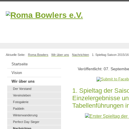
Aktuelle Seite:
Roma Bowlers
Wir über uns
Nachrichten
1. Spieltag Saison 2015/1
Startseite
Veröffentlicht: 07. Septemb
Vision
Wir über uns
Der Vorstand
1. Spieltag der Sai
Vereinsleben
Einzelergebnisse un
Fotogalerie
Tabellenführungen i
Paddeln
Winterwanderung
Perfect Day Sieger
Nachrichten