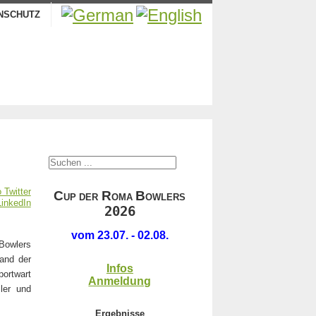
NSCHUTZ
.
C
R
B
UP DER
OMA
OWLERS
2026
.
vom 23.07. - 02.08.
Bowlers
tand der
Infos
ortwart
Anmeldung
ler und
Ergebnisse