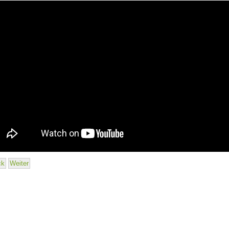
ck
Weiter