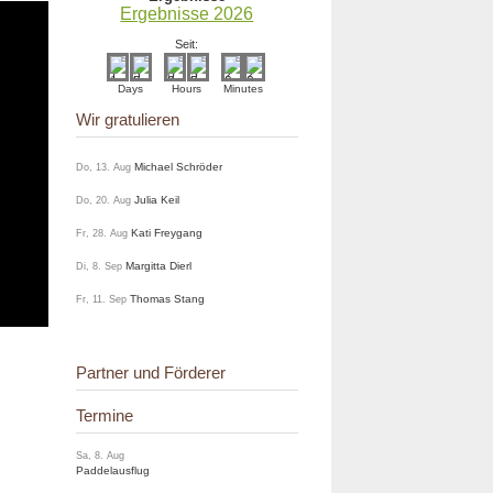
Ergebnisse 2026
Seit:
Days
Hours
Minutes
Wir gratulieren
Michael Schröder
Do, 13. Aug
Julia Keil
Do, 20. Aug
Kati Freygang
Fr, 28. Aug
Margitta Dierl
Di, 8. Sep
Thomas Stang
Fr, 11. Sep
Partner und Förderer
Termine
Sa, 8. Aug
Paddelausflug