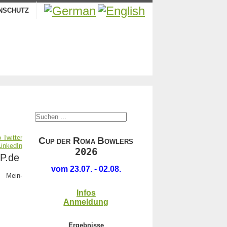
NSCHUTZ
.
C
R
B
UP DER
OMA
OWLERS
2026
P.de
.
vom 23.07. - 02.08.
 Mein-
Infos
Anmeldung
Ergebnisse