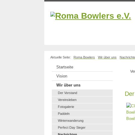
Aktuelle Seite:
Roma Bowlers
Wir über uns
Nachricht
Startseite
Ve
Vision
Wir über uns
De
Der Vorstand
Vereinsleben
Fotogalerie
Paddeln
Winterwanderung
Perfect Day Sieger
Nachrichten