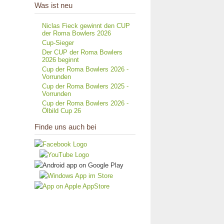
Was ist neu
Niclas Fieck gewinnt den CUP
der Roma Bowlers 2026
Cup-Sieger
Der CUP der Roma Bowlers
2026 beginnt
Cup der Roma Bowlers 2026 -
Vorrunden
Cup der Roma Bowlers 2025 -
Vorrunden
Cup der Roma Bowlers 2026 -
Ölbild Cup 26
Finde uns auch bei