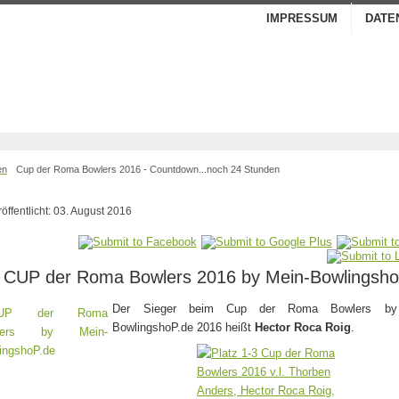
IMPRESSUM
DATE
en
Cup der Roma Bowlers 2016 - Countdown...noch 24 Stunden
röffentlicht: 03. August 2016
r
CUP der Roma Bowlers 2016 by Mein-Bowlingsho
Der Sieger beim Cup der Roma Bowlers by
BowlingshoP.de 2016 heißt
Hector Roca Roig
.