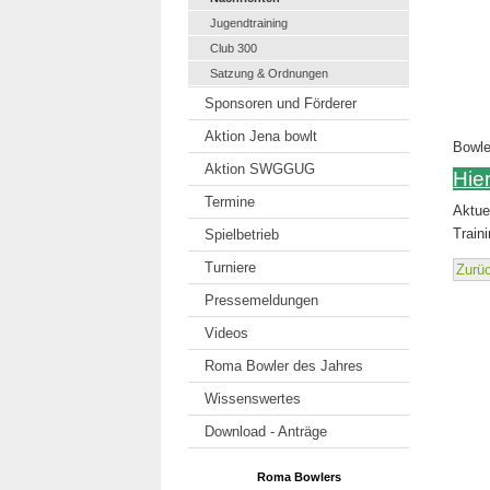
Jugendtraining
Club 300
Satzung & Ordnungen
Sponsoren und Förderer
Aktion Jena bowlt
Bowle
Aktion SWGGUG
Hie
Termine
Aktue
Train
Spielbetrieb
Turniere
Zurü
Pressemeldungen
Videos
Roma Bowler des Jahres
Wissenswertes
Download - Anträge
Roma Bowlers