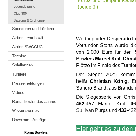
Jugendtraining
Club 300
Satzung & Ordnungen
Sponsoren und Förderer
Aktion Jena bowlt
Wertung oder Desperado für 
Vorrunden-Starts wurde di
Aktion SWGGUG
von 2.000 Euro für den 
Termine
Bowlers
Marcel Keil, Chris
Spielbetrieb
Plätze im Finale des Turnier
Turniere
Der Sieger 2025 kommt 
heißt
Christian König.
Er
Pressemeldungen
Sandro Brandt aus Branden
Videos
Die Siegesserie von Chris
Roma Bowler des Jahres
462
-457 Marcel Keil,
46
Sullivan
Purps und
433
-42
Wissenswertes
Download - Anträge
Hier geht es zu den
Roma Bowlers