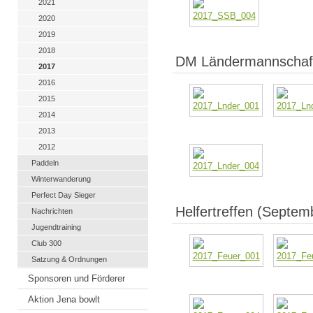
2021
2020
2019
2018
DM Ländermannscha
2017
2016
2015
2014
2013
2012
Paddeln
Winterwanderung
Perfect Day Sieger
Helfertreffen
(Septem
Nachrichten
Jugendtraining
Club 300
Satzung & Ordnungen
Sponsoren und Förderer
Aktion Jena bowlt