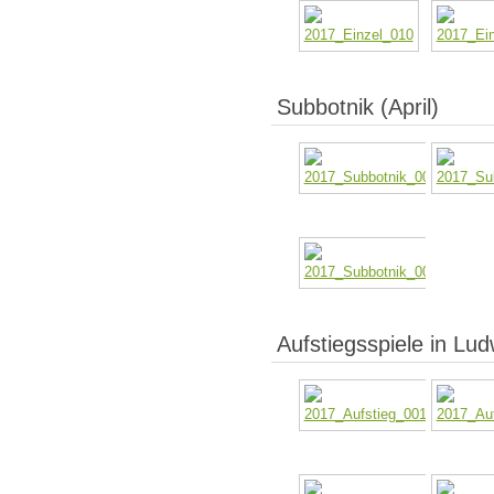
Subbotnik
(April)
Aufstiegsspiele in Lu