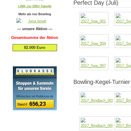
Perfect Day
(Juli)
.
LINK zur DBU-Tabelle
.
Mehr als nur Bowling
— unsere Aktion —
Gesamtsumme der Aktion
82.000 Euro
Bowling-Kegel-Turnie