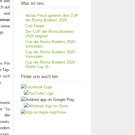
r das
Was ist neu
ch auf
und
Niclas Fieck gewinnt den CUP
omas
der Roma Bowlers 2026
Cup-Sieger
seine
Der CUP der Roma Bowlers
pt.
2026 beginnt
Cup der Roma Bowlers 2026 -
Vorrunden
Cup der Roma Bowlers 2025 -
Vorrunden
Cup der Roma Bowlers 2026 -
en Pin
Ölbild Cup 26
o-Tap-
r sich
Finde uns auch bei
s.
sere
te "zu
. Mit
en,
edern
assen.