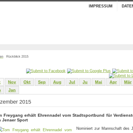
IMPRESSUM
DATE
ben
Rückblick 2015
z
Nov
Okt
Sep
Aug
Jul
Ju
Mai
Apr
Mär
b
Jan
zember 2015
 Freygang erhält Ehrennadel vom Stadtsportbund für Verdiens
 Jenaer Sport
Nominiert zur Mannschaft des 