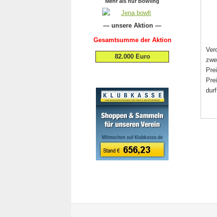
Mehr als nur Bowling
— unsere Aktion —
Gesamtsumme der Aktion
Ver
82.000 Euro
zwe
Pre
Pre
durf