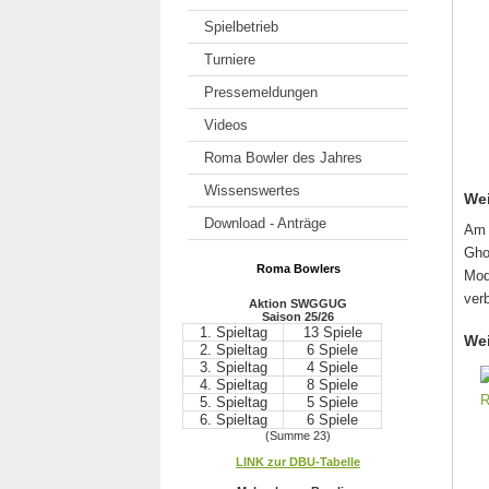
Spielbetrieb
Turniere
Pressemeldungen
Videos
Roma Bowler des Jahres
Wissenswertes
Wei
Download - Anträge
Am 
Gho
Roma Bowlers
Mod
ver
Aktion SWGGUG
Saison 25/26
1. Spieltag
13 Spiele
Wei
2. Spieltag
6 Spiele
3. Spieltag
4 Spiele
4. Spieltag
8 Spiele
5. Spieltag
5 Spiele
6. Spieltag
6 Spiele
(Summe 23)
.
LINK zur DBU-Tabelle
.