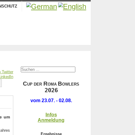
NSCHUTZ
.
C
R
B
UP DER
OMA
OWLERS
2026
.
vom 23.07. - 02.08.
Infos
te um
Anmeldung
Jahres
Ergebnisse