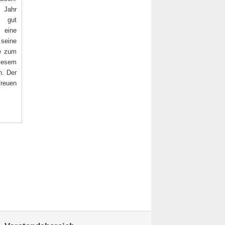
 Jahr
 gut
 eine
 seine
de zum
diesem
n. Der
freuen