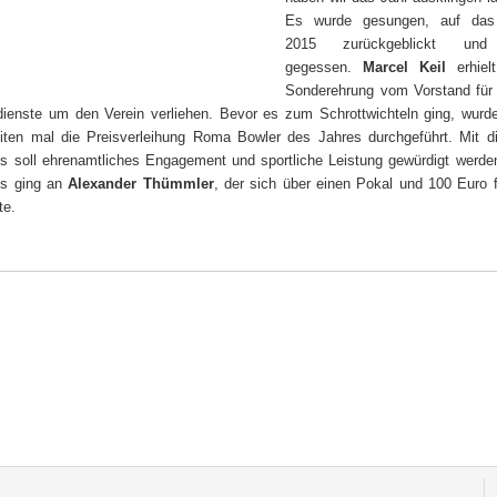
Es wurde gesungen, auf das
2015 zurückgeblickt und
gegessen.
Marcel Keil
erhielt
Sonderehrung vom Vorstand für
dienste um den Verein verliehen. Bevor es zum Schrottwichteln ging, wur
iten mal die Preisverleihung Roma Bowler des Jahres durchgeführt. Mit 
is soll ehrenamtliches Engagement und sportliche Leistung gewürdigt werde
is ging an
Alexander Thümmler
, der sich über einen Pokal und 100 Euro 
te.