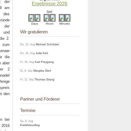
t der
Ergebnisse 2026
ll am
Seit:
 des
Gründe
Days
Hours
Minutes
 der
Wir gratulieren
l und
die 2.
t zum
Michael Schröder
Do, 13. Aug
naer
Julia Keil
Do, 20. Aug
r die
Kati Freygang
Fr, 28. Aug
e aber
ber 2
Margitta Dierl
Di, 8. Sep
nnadel
Thomas Stang
Fr, 11. Sep
Wenige
preis
in den
Partner und Förderer
Termine
n bei
Sa, 8. Aug
 2016
Paddelausflug