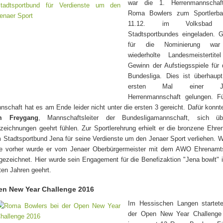
war die 1. Herrenmannschaf
Roma Bowlers zum Sportlerba
11.12. im Volksbad
Stadtsportbundes eingeladen. 
für die Nominierung war
wiederholte Landesmeistertite
Gewinn der Aufstiegsspiele für 
Bundesliga. Dies ist überhaup
ersten Mal einer Je
Herrenmannschaft gelungen. Fü
nschaft hat es am Ende leider nicht unter die ersten 3 gereicht. Dafür konnt
m Freygang
, Mannschaftsleiter der Bundesligamannschaft, sich ü
zeichnungen geehrt fühlen. Zur Sportlerehrung erhielt er die bronzene Ehre
 Stadtsportbund Jena für seine Verdienste um den Jenaer Sport verliehen. 
e vorher wurde er vom Jenaer Oberbürgermeister mit dem AWO Ehrenamts
gezeichnet. Hier wurde sein Engagement für die Benefizaktion "Jena bowlt" 
zten Jahren geehrt.
en New Year Challenge 2016
Im Hessischen Langen startete
der Open New Year Challenge