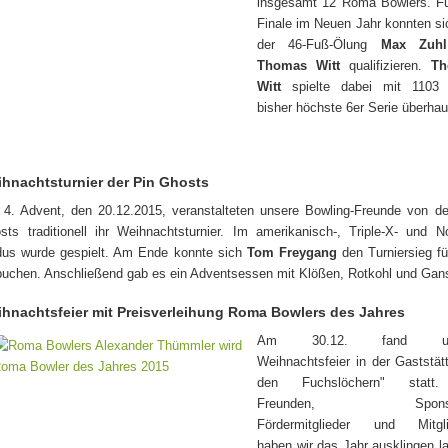
insgesamt 12 Roma Bowlers. Fü
Finale im Neuen Jahr konnten si
der 46-Fuß-Ölung
Max Zuhl
Thomas Witt
qualifizieren.
Th
Witt
spielte dabei mit 1103 
bisher höchste 6er Serie überhau
hnachtsturnier der Pin Ghosts
4. Advent, den 20.12.2015, veranstalteten unsere Bowling-Freunde von d
sts traditionell ihr Weihnachtsturnier. Im amerikanisch-, Triple-X- und N
us wurde gespielt. Am Ende konnte sich
Tom Freygang
den Turniersieg fü
buchen. Anschließend gab es ein Adventsessen mit Klößen, Rotkohl und Gan
hnachtsfeier mit Preisverleihung Roma Bowlers des Jahres
Am 30.12. fand un
Weihnachtsfeier in der Gaststät
den Fuchslöchern" statt
Freunden, Sponsor
Fördermitglieder und Mitgli
haben wir das Jahr ausklingen l