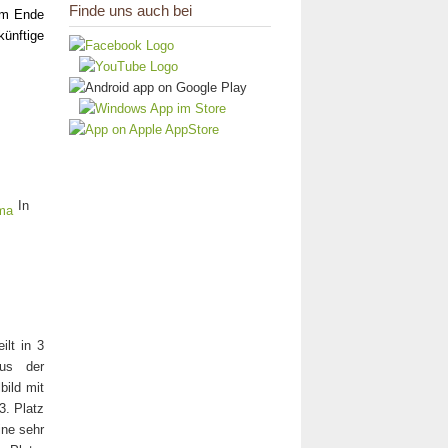
Finde uns auch bei
 am Ende
künftige
In
lt in 3
us der
ild mit
3. Platz
ine sehr