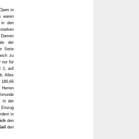
Open in
s waren
 in den
starken
 Damen
le der
r Serie
noch zu
 nur für
z 1, auf
b. Alles
, 180,66
 Herren
Vorrunde
. In der
 Einzug
erdem in
ich
den
eil
den