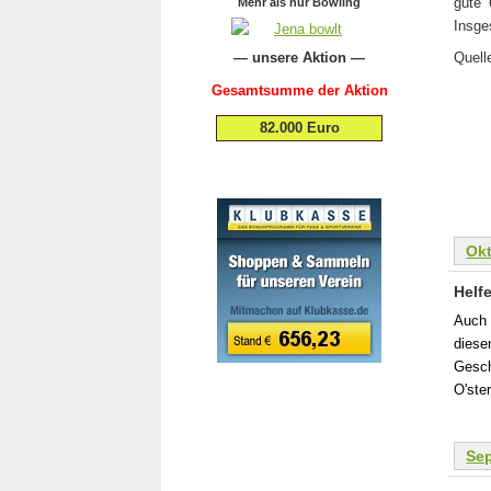
gute 
Mehr als nur Bowling
Insge
— unsere Aktion —
Quell
Gesamtsumme der Aktion
82.000 Euro
.
Ok
Helf
Auch 
diese
Gesch
O'ste
Se