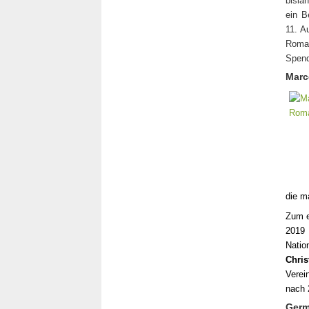
bisla
ein B
11. A
Roma
Spend
Marc
die m
Zum e
2019
Natio
Chri
Verei
nach 
Germ