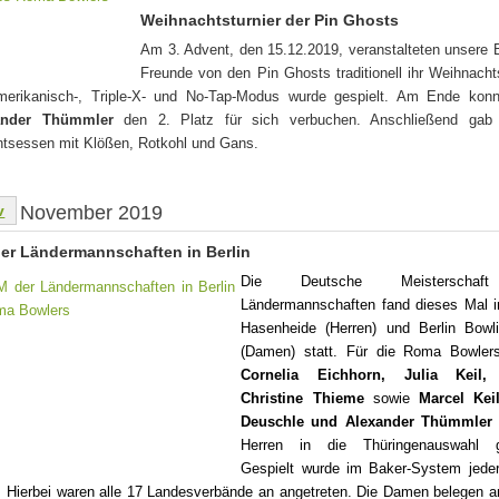
Weihnachtsturnier der Pin Ghosts
Am 3. Advent, den 15.12.2019, veranstalteten unsere 
Freunde von den Pin Ghosts traditionell ihr Weihnachts
erikanisch-, Triple-X- und No-Tap-Modus wurde gespielt. Am Ende konn
ander Thümmler
den 2. Platz für sich verbuchen. Anschließend gab
tsessen mit Klößen, Rotkohl und Gans.
v
November 2019
er Ländermannschaften in Berlin
Die Deutsche Meisterschaf
Ländermannschaften fand dieses Mal in
Hasenheide (Herren) und Berlin Bowli
(Damen) statt. Für die Roma Bowler
Cornelia Eichhorn, Julia Keil, 
Christine Thieme
sowie
Marcel Kei
Deuschle und Alexander Thümmler
Herren in die Thüringenauswahl g
Gespielt wurde im Baker-System jeder
. Hierbei waren alle 17 Landesverbände an angetreten. Die Damen belegen 