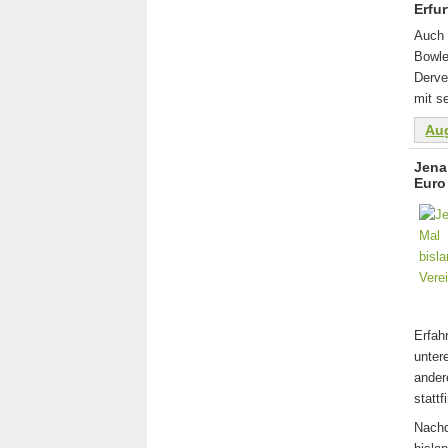
Erfu
Auch 
Bowl
Derve
mit s
Au
Jena
Euro
Erfa
unter
ander
statt
Nachd