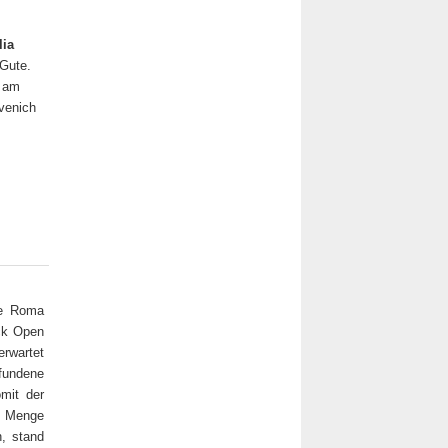
lia
 Gute.
n am
rvenich
ge Roma
ack Open
rwartet
fundene
mit der
r Menge
n, stand