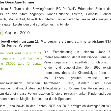
rter Gera-Aue-Turnier
beim 3. Turnier der Bowlingfreunde BC Rot-Weiß Erfurt sind Spieler d
ers an den Start gegangen. Marie-Christine Thieme, Cornelia Eichho
nich, Marcel Keil, Mike Kühn, Steffen Berger und Ole Treske. Alle zeigen s
ehr guten Leistungen und schafften es ins Finale.
g
August 2019
 bowlt wird nun zum 11. Mal organisiert und sammelte bislang 83
 für Jenaer Vereine
Die Entscheidung in diesem Jahr fi
Interessenverband der Kinderdialyse Jena e.
Verein organisiert Freizeitfahrt für chronisc
Kinder und Jugendliche. Seit 1999 existi
Interessenverband der Kinderdialyse Jena e.
ins Leben gerufen wurde, u
hrungsaustausch zwischen betroffenen Eltern, Kindern und Jugen
einander und mit Ärzten und Pflegekräften zu fördern. Der Verein setzt si
em dafür ein, dass Ferienfreizeiten für die chronisch kranken Kinder und Jug
finden können. Möglich ist dies nur durch Spenden
em „Jena bowlt“ in den Jahren 2008 bis 2018 erfolgreich durchgeführt wu