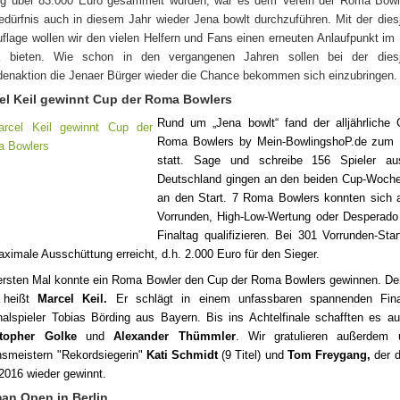
ng über 83.000 Euro gesammelt wurden, war es dem Verein der Roma Bowl
edürfnis auch in diesem Jahr wieder Jena bowlt durchzuführen. Mit der dies
uflage wollen wir den vielen Helfern und Fans einen erneuten Anlaufpunkt im
 bieten. Wie schon in den vergangenen Jahren sollen bei der diesj
enaktion die Jenaer Bürger wieder die Chance bekommen sich einzubringen.
el Keil gewinnt Cup der Roma Bowlers
Rund um „Jena bowlt“ fand der alljährliche 
Roma Bowlers by Mein-BowlingshoP.de zum 
statt. Sage und schreibe 156 Spieler a
Deutschland gingen an den beiden Cup-Woch
an den Start. 7 Roma Bowlers konnten sich 
Vorrunden, High-Low-Wertung oder Desperado 
Final­tag qualifizieren. Bei 301 Vorrunden-Sta
aximale Ausschüttung erreicht, d.h. 2.000 Euro für den Sieger.
rsten Mal konnte ein Roma Bowler den Cup der Roma Bowlers gewinnen. Der
 heißt
Marcel Keil.
Er schlägt in einem unfassbaren spannenden Fin
nalspieler Tobias Börding aus Bayern.
Bis ins Achtelfinale schafften es 
stopher Golke
und
Alexander Thümmler
.
Wir gratulieren außerdem 
nsmeistern "Rekordsiegerin"
Kati Schmidt
(9 Titel) und
Tom Freygang,
der d
2016 wieder gewinnt.
an Open in Berlin