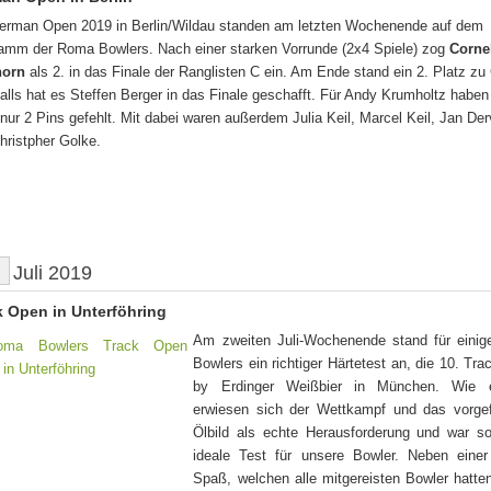
erman Open 2019 in Berlin/Wildau standen am letzten Wochenende auf dem
amm der Roma Bowlers. Nach einer starken Vorrunde (2x4 Spiele) zog
Corne
horn
als 2. in das Finale der Ranglisten C ein. Am Ende stand ein 2. Platz zu
alls hat es Steffen Berger in das Finale geschafft. Für Andy Krumholtz habe
nur 2 Pins gefehlt. Mit dabei waren außerdem Julia Keil, Marcel Keil, Jan De
hristpher Golke.
Juli 2019
k Open in Unterföhring
Am zweiten Juli-Wochenende stand für eini
Bowlers ein richtiger Härtetest an, die 10. Tr
by Erdinger Weißbier in München. Wie e
erwiesen sich der Wettkampf und das vorge
Ölbild als echte Herausforderung und war so
ideale Test für unsere Bowler. Neben eine
Spaß, welchen alle mitgereisten Bowler hatte