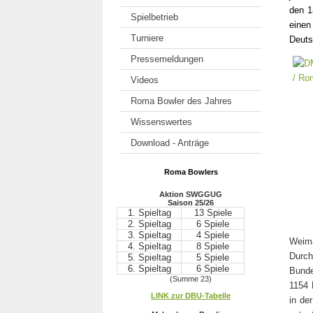
den 1
Spielbetrieb
einen
Turniere
Deuts
Pressemeldungen
Videos
Roma Bowler des Jahres
Wissenswertes
Download - Anträge
Roma Bowlers
Aktion SWGGUG
Saison 25/26
1. Spieltag
13 Spiele
2. Spieltag
6 Spiele
3. Spieltag
4 Spiele
Weima
4. Spieltag
8 Spiele
Durc
5. Spieltag
5 Spiele
6. Spieltag
6 Spiele
Bunde
(Summe 23)
1154 
.
LINK zur DBU-Tabelle
in de
.