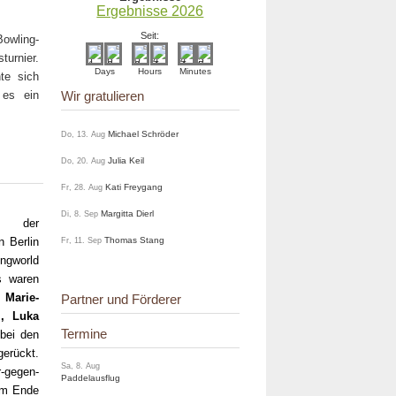
Ergebnisse 2026
Seit:
Bowling-
turnier.
Days
Hours
Minutes
te sich
 es ein
Wir gratulieren
Michael Schröder
Do, 13. Aug
Julia Keil
Do, 20. Aug
Kati Freygang
Fr, 28. Aug
Margitta Dierl
Di, 8. Sep
t der
 Berlin
Thomas Stang
Fr, 11. Sep
ngworld
s waren
Marie-
Partner und Förderer
l, Luka
Termine
bei den
erückt.
Sa, 8. Aug
-gegen-
Paddelausflug
am Ende