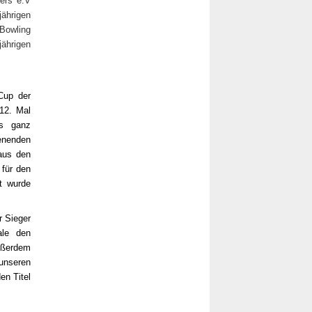
ers e.V
jährigen
 Bowling
ährigen
Cup der
12. Mal
us ganz
enenden
aus den
für den
rt wurde
 Sieger
ale den
außerdem
unseren
en Titel