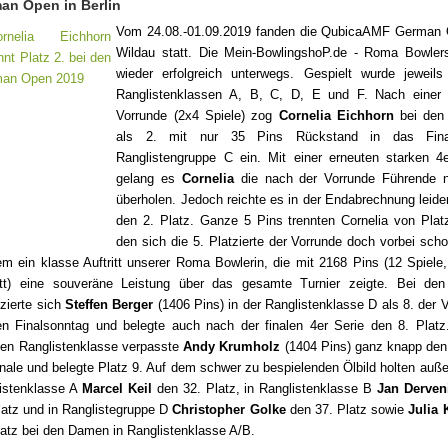
an Open in Berlin
Vom 24.08.-01.09.2019 fanden die QubicaAMF German 
Wildau statt. Die Mein-BowlingshoP.de - Roma Bowler
wieder erfolgreich unterwegs. Gespielt wurde jeweils
Ranglistenklassen A, B, C, D, E und F. Nach einer 
Vorrunde (2x4 Spiele) zog
Cornelia Eichhorn
bei den
als 2. mit nur 35 Pins Rückstand in das Fina
Ranglistengruppe C ein. Mit einer erneuten starken 4e
gelang es
Cornelia
die nach der Vorrunde Führende 
überholen. Jedoch reichte es in der Endabrechnung leider
den 2. Platz. Ganze 5 Pins trennten Cornelia von Plat
den sich die 5. Platzierte der Vorrunde doch vorbei scho
lem ein klasse Auftritt unserer Roma Bowlerin, die mit 2168 Pins (12 Spiele
tt) eine souveräne Leistung über das gesamte Turnier zeigte. Bei den
izierte sich
Steffen Berger
(1406 Pins) in der Ranglistenklasse D als 8. der 
en Finalsonntag und belegte auch nach der finalen 4er Serie den 8. Platz
hen Ranglistenklasse verpasste
Andy Krumholz
(1404 Pins) ganz knapp den
inale und belegte Platz 9. Auf dem schwer zu bespielenden Ölbild holten auß
istenklasse A
Marcel Keil
den 32. Platz, in Ranglistenklasse B
Jan Derven
latz und in Ranglistegruppe D
Christopher Golke
den 37. Platz sowie
Julia K
latz bei den Damen in Ranglistenklasse A/B.