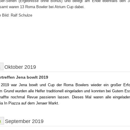
6er-Serien (Ergebnisse ohne Bonus) und belegt am Ende ebenfalls den 3.
samt waren 13 Roma Bowler bei Atrium Cup dabei.
e Bild: Ralf Schulze
t
Oktober 2019
ertreffen Jena bowlt 2019
2019 war Jena bowlt und Cup der Roma Bowlers wieder ein großer Erfo
m Grund wurden alle Helfer traditionell eingeladen und konnten bei Gutem E
affte nochmal Revue passieren lassen. Dieses Mal waren alle eingeladen
ria In Piazza auf dem Jenaer Markt.
p
September 2019