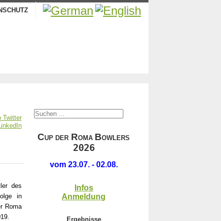
NSCHUTZ
.
C
R
B
UP DER
OMA
OWLERS
2026
.
vom 23.07. - 02.08.
ler des
Infos
olge in
Anmeldung
der Roma
019.
Ergebnisse