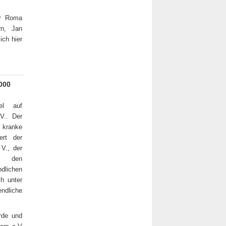
er Roma
rn, Jan
ich hier
.000
el auf
V.. Der
h kranke
ert der
 V., der
m den
dlichen
ch unter
endliche
rde und