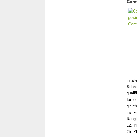
Germ
in al
Schni
qualif
für d
gleic
ins F
Rangl
12. P
25. P