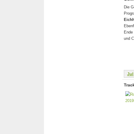
Die G
Progr
Eich
Ebenf
Ende 
und C
Jul
Trac