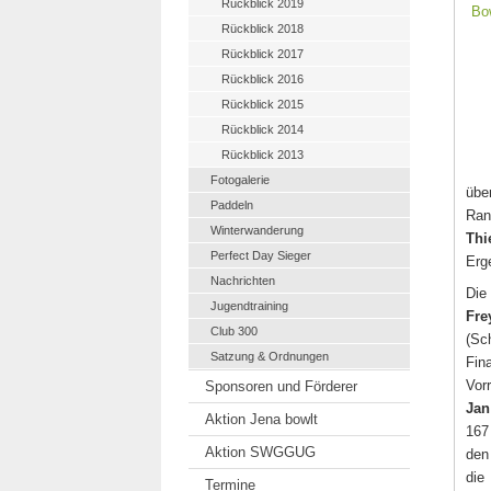
Rückblick 2019
Rückblick 2018
Rückblick 2017
Rückblick 2016
Rückblick 2015
Rückblick 2014
Rückblick 2013
Fotogalerie
übe
Paddeln
Ran
Winterwanderung
Th
Perfect Day Sieger
Erg
Nachrichten
Die
Jugendtraining
Fre
Club 300
(Sc
Satzung & Ordnungen
Fin
Vor
Sponsoren und Förderer
Jan
Aktion Jena bowlt
167
Aktion SWGGUG
den
die
Termine