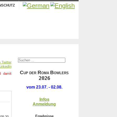
NSCHUTZ
.
C
R
B
UP DER
OMA
OWLERS
d damit
2026
.
vom 23.07. - 02.08.
Infos
Anmeldung
Ergebnisse
09.20