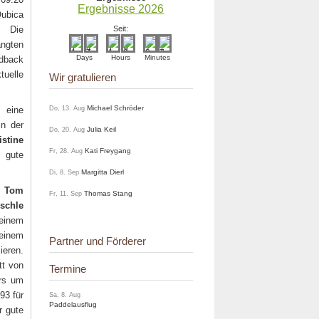
Ergebnisse 2026
ubica
. Die
Seit:
angten
Days
Hours
Minutes
dback
elle
Wir gratulieren
Michael Schröder
l
eine
Do, 13. Aug
in der
Julia Keil
Do, 20. Aug
istine
Kati Freygang
Fr, 28. Aug
 gute
Margitta Dierl
Di, 8. Sep
n
Tom
Thomas Stang
Fr, 11. Sep
schle
 einem
inem
Partner und Förderer
ieren.
tt von
Termine
ers um
93 für
Sa, 8. Aug
Paddelausflug
r gute