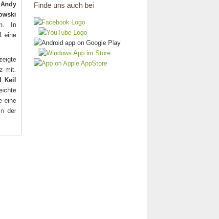
,
Andy
Finde uns auch bei
owski
n. In
1 eine
eigte
z mit.
l Keil
eichte
e eine
in der