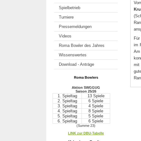
Vor
Spielbetrieb
Kr
(Sc
Turniere
Ran
Pressemeldungen
ans
Videos
Für
im 
Roma Bowler des Jahres
Am 
Wissenswertes
kon
Download - Anträge
mit
gut
Roma Bowlers
Ran
Aktion SWGGUG
Saison 25/26
1. Spieltag
13 Spiele
2. Spieltag
6 Spiele
3. Spieltag
4 Spiele
4. Spieltag
8 Spiele
5. Spieltag
5 Spiele
6. Spieltag
6 Spiele
(Summe 23)
.
LINK zur DBU-Tabelle
.