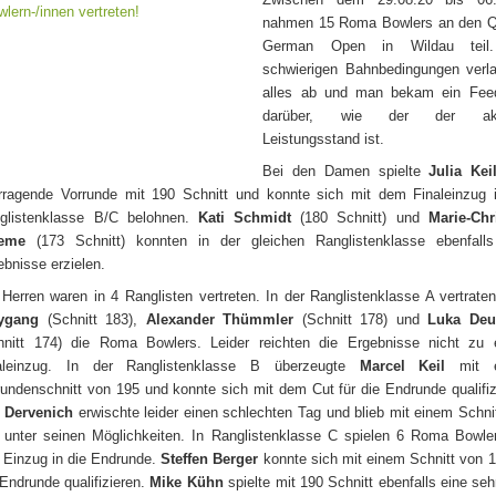
nahmen 15 Roma Bowlers an den Q
German Open in Wildau teil
schwierigen Bahnbedingungen verl
alles ab und man bekam ein Fee
darüber, wie der der aktu
Leistungsstand ist.
Bei den Damen spielte
Julia Kei
rragende Vorrunde mit 190 Schnitt und konnte sich mit dem Finaleinzug 
glistenklasse B/C belohnen.
Kati Schmidt
(180 Schnitt) und
Marie-Chr
ieme
(173 Schnitt) konnten in der gleichen Ranglistenklasse ebenfalls
ebnisse erzielen.
 Herren waren in 4 Ranglisten vertreten. In der Ranglistenklasse A vertrate
ygang
(Schnitt 183),
Alexander Thümmler
(Schnitt 178) und
Luka Deu
hnitt 174) die Roma Bowlers. Leider reichten die Ergebnisse nicht zu
aleinzug. In der Ranglistenklasse B überzeugte
Marcel Keil
mit e
rundenschnitt von 195 und konnte sich mit dem Cut für die Endrunde qualifiz
 Dervenich
erwischte leider einen schlechten Tag und blieb mit einem Schni
 unter seinen Möglichkeiten. In Ranglistenklasse C spielen 6 Roma Bowl
 Einzug in die Endrunde.
Steffen Berger
konnte sich mit einem Schnitt von 1
 Endrunde qualifizieren.
Mike Kühn
spielte mit 190 Schnitt ebenfalls eine seh