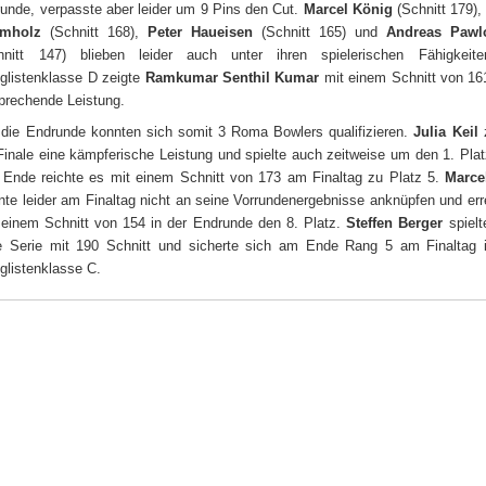
runde, verpasste aber leider um 9 Pins den Cut.
Marcel König
(Schnitt 179)
umholz
(Schnitt 168),
Peter Haueisen
(Schnitt 165) und
Andreas Pawl
hnitt 147) blieben leider auch unter ihren spielerischen Fähigkeite
glistenklasse D zeigte
Ramkumar Senthil Kumar
mit einem Schnitt von 16
prechende Leistung.
 die Endrunde konnten sich somit 3 Roma Bowlers qualifizieren.
Julia Keil
z
Finale eine kämpferische Leistung und spielte auch zeitweise um den 1. Plat
Ende reichte es mit einem Schnitt von 173 am Finaltag zu Platz 5.
Marce
nte leider am Finaltag nicht an seine Vorrundenergebnisse anknüpfen und err
 einem Schnitt von 154 in der Endrunde den 8. Platz.
Steffen Berger
spielt
e Serie mit 190 Schnitt und sicherte sich am Ende Rang 5 am Finaltag 
glistenklasse C.