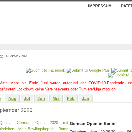
IMPRESSUM
DATE
ben
Rückblick 2020
Mitte März bis Ende Juni waren aufgrund der COVID-19-Pandemie un
geführten Lockdown keine Vereinsevents oder Turniere/Liga möglich.
p
Aug
Jul
Jun
Mrz
Feb
Jan
ptember 2020
German Open in Berlin
Zwischen dem 29.08.20 bis 06.