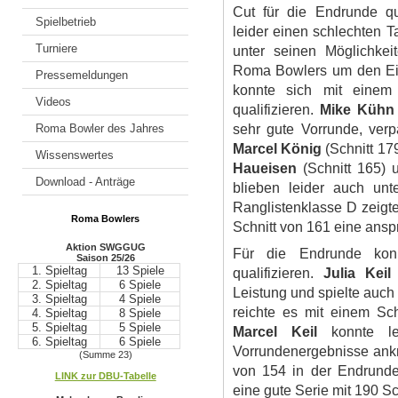
Cut für die Endrunde qu
Spielbetrieb
leider einen schlechten T
Turniere
unter seinen Möglichkei
Roma Bowlers um den Ei
Pressemeldungen
konnte sich mit einem
Videos
qualifizieren.
Mike Küh
Roma Bowler des Jahres
sehr gute Vorrunde, ver
Marcel König
(Schnitt 17
Wissenswertes
Haueisen
(Schnitt 165)
Download - Anträge
blieben leider auch unte
Ranglistenklasse D zeigt
Roma Bowlers
Schnitt von 161 eine ansp
Aktion SWGGUG
Für die Endrunde ko
Saison 25/26
1. Spieltag
13 Spiele
qualifizieren.
Julia Keil
2. Spieltag
6 Spiele
Leistung und spielte auch
3. Spieltag
4 Spiele
reichte es mit einem Sc
4. Spieltag
8 Spiele
5. Spieltag
5 Spiele
Marcel Keil
konnte l
6. Spieltag
6 Spiele
Vorrundenergebnisse ankn
(Summe 23)
.
von 154 in der Endrunde
LINK zur DBU-Tabelle
.
eine gute Serie mit 190 S