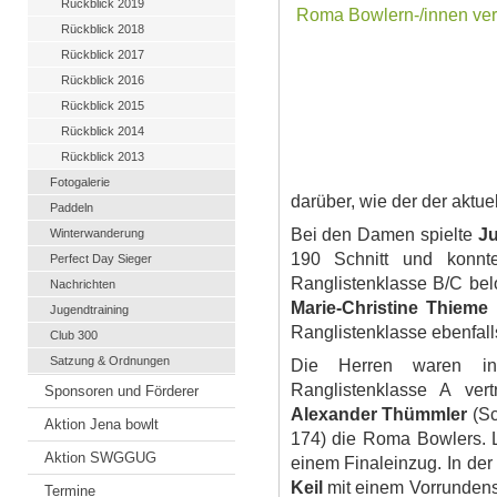
Rückblick 2019
Rückblick 2018
Rückblick 2017
Rückblick 2016
Rückblick 2015
Rückblick 2014
Rückblick 2013
Fotogalerie
darüber, wie der der aktuel
Paddeln
Bei den Damen spielte
Ju
Winterwanderung
190 Schnitt und konnt
Perfect Day Sieger
Ranglistenklasse B/C be
Nachrichten
Marie-Christine Thieme
Jugendtraining
Ranglistenklasse ebenfall
Club 300
Satzung & Ordnungen
Die Herren waren in
Ranglistenklasse A ver
Sponsoren und Förderer
Alexander Thümmler
(S
Aktion Jena bowlt
174) die Roma Bowlers. L
Aktion SWGGUG
einem Finaleinzug. In de
Keil
mit einem Vorrundens
Termine