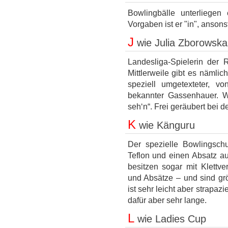
Bowlingbälle unterliegen
Vorgaben ist er "in", ansons
J
wie Julia Zborowska
Landesliga-Spielerin der
Mittlerweile gibt es nämlic
speziell umgetexteter, v
bekannter Gassenhauer. W
seh‘n“. Frei geräubert bei 
K
wie Känguru
Der spezielle Bowlingsch
Teflon und einen Absatz 
besitzen sogar mit Klettv
und Absätze – und sind grö
ist sehr leicht aber strapazi
dafür aber sehr lange.
L
wie Ladies Cup