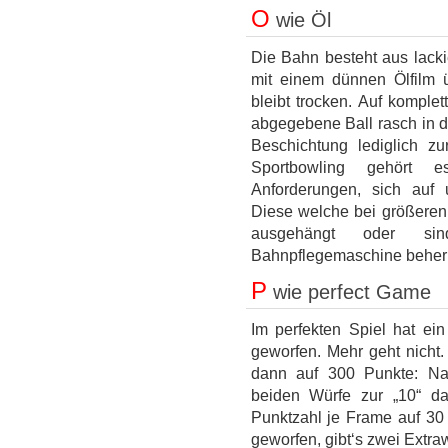
O
wie Öl
Die Bahn besteht aus lacki
mit einem dünnen Ölfilm ü
bleibt trocken. Auf komple
abgegebene Ball rasch in d
Beschichtung lediglich z
Sportbowling gehört e
Anforderungen, sich auf u
Diese welche bei größeren T
ausgehängt oder si
Bahnpflegemaschine beherrs
P
wie perfect Game
Im perfekten Spiel hat ein
geworfen. Mehr geht nicht
dann auf 300 Punkte: Na
beiden Würfe zur „10“ da
Punktzahl je Frame auf 30 
geworfen, gibt‘s zwei Extra