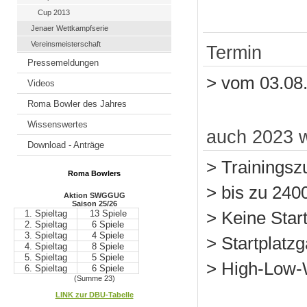
Cup 2013
Jenaer Wettkampfserie
Vereinsmeisterschaft
Termin
Pressemeldungen
> vom 03.08.
Videos
Roma Bowler des Jahres
Wissenswertes
auch 2023 
Download - Anträge
> Trainingszu
Roma Bowlers
> bis zu 240
Aktion SWGGUG
Saison 25/26
> Keine Sta
1. Spieltag
13 Spiele
2. Spieltag
6 Spiele
3. Spieltag
4 Spiele
> Startplatzg
4. Spieltag
8 Spiele
5. Spieltag
5 Spiele
> High-Low-
6. Spieltag
6 Spiele
(Summe 23)
.
LINK zur DBU-Tabelle
.