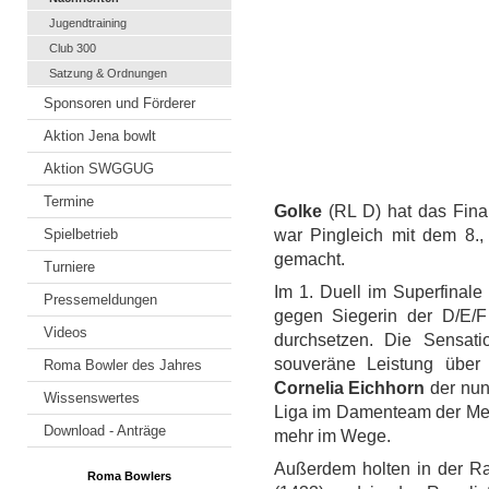
Jugendtraining
Club 300
Satzung & Ordnungen
Sponsoren und Förderer
Aktion Jena bowlt
Aktion SWGGUG
Termine
Golke
(RL D) hat das Fina
Spielbetrieb
war Pingleich mit dem 8., 
gemacht.
Turniere
Im 1. Duell im Superfinale
Pressemeldungen
gegen Siegerin der D/E/F
Videos
durchsetzen. Die Sensat
souveräne Leistung über 
Roma Bowler des Jahres
Cornelia Eichhorn
der nun
Wissenswertes
Liga im Damenteam der Me
Download - Anträge
mehr im Wege.
Außerdem holten in der R
Roma Bowlers