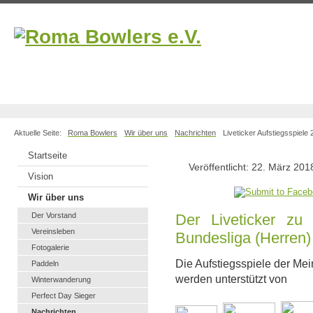
Aktuelle Seite:
Roma Bowlers
Wir über uns
Nachrichten
Liveticker Aufstiegsspiele
Startseite
Veröffentlicht: 22. März 201
Vision
Wir über uns
Der Vorstand
Der Liveticker zu 
Vereinsleben
Bundesliga (Herren)
Fotogalerie
Die Aufstiegsspiele der M
Paddeln
werden unterstützt von
Winterwanderung
Perfect Day Sieger
Nachrichten