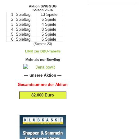
Aktion SWGGUG
Saison 25/26
1. Spieltag
13 Spiele
2. Spieltag
6 Spiele
3. Spieltag
4 Spiele
4. Spieltag
8 Spiele
5. Spieltag
5 Spiele
6. Spieltag
6 Spiele
(Summe 23)
.
LINK zur DBU-Tabelle
.
Mehr als nur Bowling
— unsere Aktion —
Gesamtsumme der Aktion
82.000 Euro