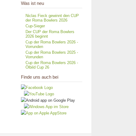
Was ist neu
Niclas Fieck gewinnt den CUP
der Roma Bowlers 2026
Cup-Sieger
Der CUP der Roma Bowlers
2026 beginnt
Cup der Roma Bowlers 2026 -
Vorrunden
Cup der Roma Bowlers 2025 -
Vorrunden
Cup der Roma Bowlers 2026 -
Ölbild Cup 26
Finde uns auch bei