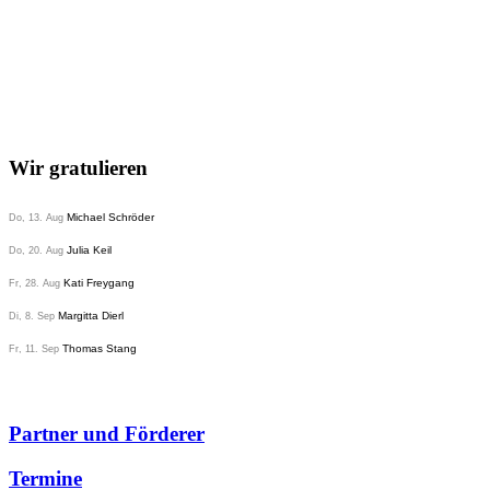
Wir gratulieren
Michael Schröder
Do, 13. Aug
Julia Keil
Do, 20. Aug
Kati Freygang
Fr, 28. Aug
Margitta Dierl
Di, 8. Sep
Thomas Stang
Fr, 11. Sep
Partner und Förderer
Termine