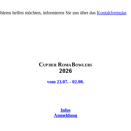
oblems helfen möchten, informieren Sie uns über das
Kontakformular
.
.
C
R
B
UP DER
OMA
OWLERS
2026
.
vom 23.07. - 02.08.
Infos
Anmeldung