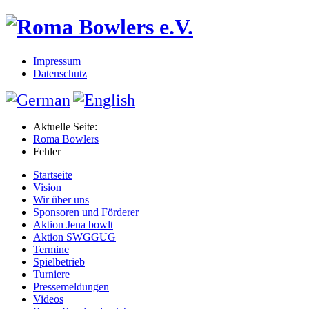
Impressum
Datenschutz
Aktuelle Seite:
Roma Bowlers
Fehler
Startseite
Vision
Wir über uns
Sponsoren und Förderer
Aktion Jena bowlt
Aktion SWGGUG
Termine
Spielbetrieb
Turniere
Pressemeldungen
Videos