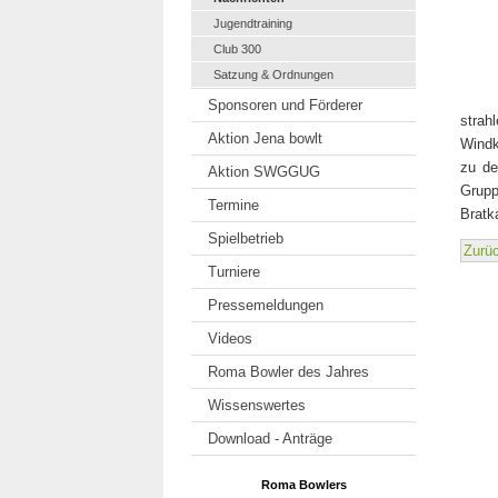
Jugendtraining
Club 300
Satzung & Ordnungen
Sponsoren und Förderer
stra
Aktion Jena bowlt
Windk
zu de
Aktion SWGGUG
Grupp
Termine
Bratk
Spielbetrieb
Zurü
Turniere
Pressemeldungen
Videos
Roma Bowler des Jahres
Wissenswertes
Download - Anträge
Roma Bowlers