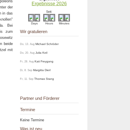
poleons
Ergebnisse 2026
nter der
Seit:
n in das
nollen"
Days
Hours
Minutes
a. Bei
Wir gratulieren
bis zum
losewitz
en beide
Michael Schröder
Do, 13. Aug
zel mit
Julia Keil
Do, 20. Aug
Kati Freygang
Fr, 28. Aug
Margitta Dierl
Di, 8. Sep
Thomas Stang
Fr, 11. Sep
Partner und Förderer
Termine
Keine Termine
Was ist neu