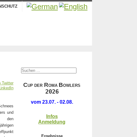
NSCHUTZ
.
C
R
B
UP DER
OMA
OWLERS
2026
.
vom 23.07. - 02.08.
chnees
ers und
Infos
, den
Anmeldung
hrigen
ffpunkt
Ergebnisse