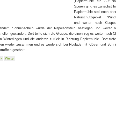
„Papiermühle“ ein. Auf Na
Spuren ging es zunächst hi
Papiermühle steil nach obe
Naturschutzgebiet "Windk
und weiter nach Cosped
hlendem Sonnenschein wurde der Napoleonstein bestiegen und weiter 
nollen gewandert. Dort teilte sich die Gruppe, die einen zog es weiter nach C
n Winterlingen und die anderen zurück in Richtung Papiermühle. Dort traf
en wieder zusammen und es wurde sich bei Roulade mit Klößen und Schnit
artoffeln gestärkt.
ck
Weiter