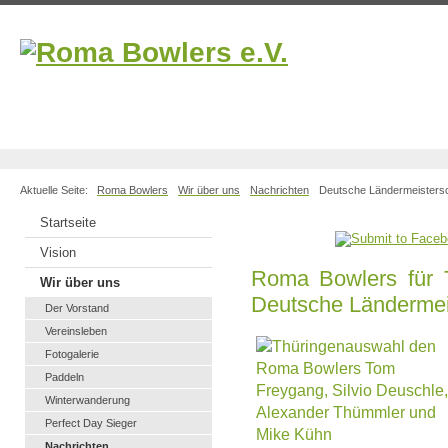
Aktuelle Seite:
Roma Bowlers
Wir über uns
Nachrichten
Deutsche Ländermeistersch
Startseite
Vision
Roma Bowlers für T
Wir über uns
Deutsche Ländermeis
Der Vorstand
Vereinsleben
Fotogalerie
Paddeln
Winterwanderung
Perfect Day Sieger
Nachrichten