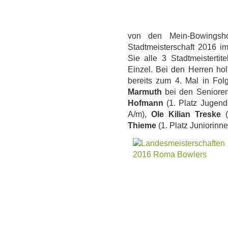
von den Mein-Bowingsh
Stadtmeisterschaft 2016 i
Sie alle 3 Stadtmeisterti
Einzel. Bei den Herren ho
bereits zum 4. Mal in Fo
Marmuth
bei den Senioren
Hofmann
(1. Platz Jugend
A/m),
Ole Kilian Treske
(
Thieme
(1. Platz Juniorinn