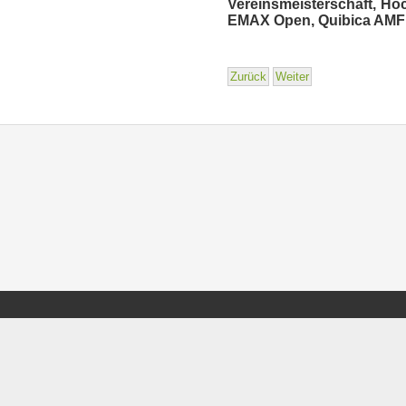
Vereinsmeisterschaft, Ho
EMAX Open, Quibica AMF Ge
Zurück
Weiter