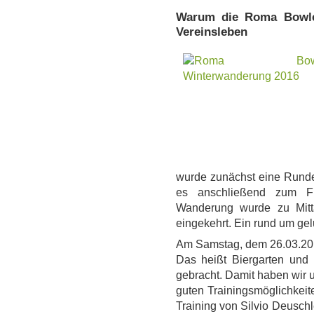
Warum die Roma Bowler
Vereinsleben
wurde zunächst eine Runde
es anschließend zum F
Wanderung wurde zu Mitt
eingekehrt. Ein rund um ge
Am Samstag, dem 26.03.201
Das heißt Biergarten und
gebracht. Damit haben wir 
guten Trainingsmöglichkei
Training von Silvio Deuschle