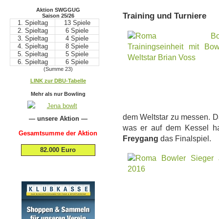
Aktion SWGGUG
Training und Turniere
Saison 25/26
1. Spieltag
13 Spiele
2. Spieltag
6 Spiele
3. Spieltag
4 Spiele
4. Spieltag
8 Spiele
5. Spieltag
5 Spiele
6. Spieltag
6 Spiele
(Summe 23)
.
LINK zur DBU-Tabelle
.
Mehr als nur Bowling
dem Weltstar zu messen. D
— unsere Aktion —
was er auf dem Kessel h
Gesamtsumme der Aktion
Freygang
das Finalspiel.
82.000 Euro