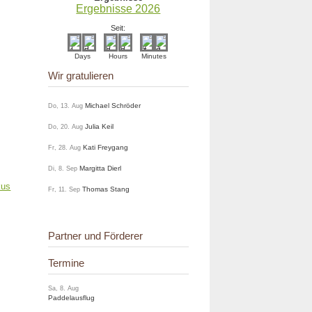
Ergebnisse 2026
Seit:
Days
Hours
Minutes
Wir gratulieren
Michael Schröder
Do, 13. Aug
Julia Keil
Do, 20. Aug
Kati Freygang
Fr, 28. Aug
Margitta Dierl
Di, 8. Sep
Thomas Stang
Fr, 11. Sep
Partner und Förderer
Termine
Sa, 8. Aug
Paddelausflug