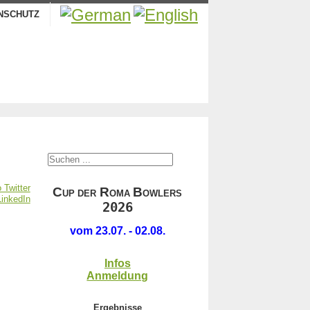
NSCHUTZ
.
C
R
B
UP DER
OMA
OWLERS
2026
.
vom 23.07. - 02.08.
Infos
Anmeldung
Ergebnisse