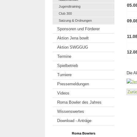
05.0
Jugendtraining
Club 300
09.0
Satzung & Ordnungen
Sponsoren und Förderer
11.0
Aktion Jena bowlt
Aktion SWGGUG
12.0
Termine
Spielbetrieb
Die Ak
Turniere
Pressemeldungen
Zurü
Videos
Roma Bowler des Jahres
Wissenswertes
Download - Anträge
Roma Bowlers