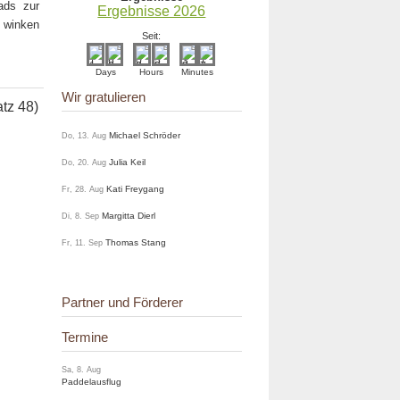
ads zur
Ergebnisse 2026
 winken
Seit:
Days
Hours
Minutes
Wir gratulieren
atz 48)
Michael Schröder
Do, 13. Aug
Julia Keil
Do, 20. Aug
Kati Freygang
Fr, 28. Aug
Margitta Dierl
Di, 8. Sep
Thomas Stang
Fr, 11. Sep
Partner und Förderer
Termine
Sa, 8. Aug
Paddelausflug