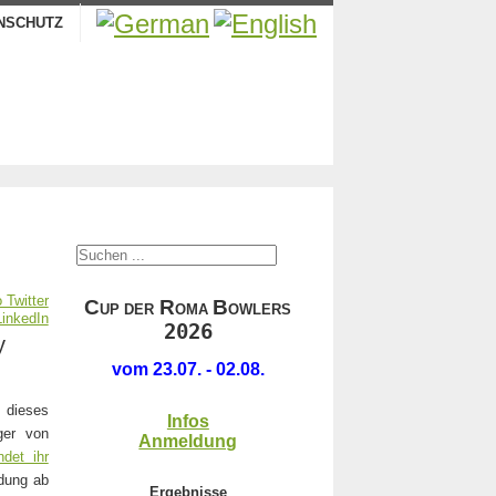
NSCHUTZ
.
C
R
B
UP DER
OMA
OWLERS
2026
y
.
vom 23.07. - 02.08.
t dieses
Infos
ger von
Anmeldung
ndet ihr
ldung ab
Ergebnisse