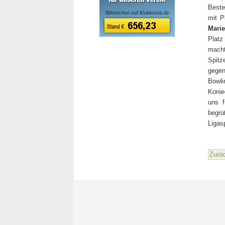
Beste
mit P
Marie
Platz
mach
Spitz
gege
Bowli
Konie
uns f
begrü
Ligas
Zurü