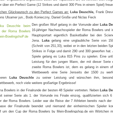
er über ein Perfect Game (12 Strikes und damit 300 Pins in einem Spiel) freue
ichen Glückwunsch zu den Perfect Games an:
Luka Deuschle,
Frank Dreve
ns Ulsamer jun., Bodo Konieczny, Daniel Große und Niclas Fieck
Den großen Wurf gelang in der Vorrunde aber
Luka De
16-jähriger Nachwuchsspieler der Roma Bowlers und i
Hauptsportart eigentlich Basketballer bei den Scien
Jena.
Luka
gelang eine unglaubliche Serie von 15
(Schnitt von 251,33), wobei er in den letzten beiden Sp
Strikes in Folge und damit 290 und 300 geworfen hat. 
Spiele gelang es Luka 815 Pins zu spielen. Eine unf
Leistung für den jungen Mann, der mit dieser Serie 
zweite Roma Bowlers ist, dem es gelang in einem off
Wettbewerb eine Serie Jenseits der 1500 zu werf
lieren
Luka Deuschle
zu seiner Leistung und wünschen ihm, besond
ettbewerb, noch viele weitere großartige Ergebnisse!
a Bowlers in der Finalrunde der besten 48 Spieler vertreten. Neben
Luka De
it seiner Serie als 1. der Vorrunde ins Finale einzog, qualifizierten sich 6
er der Roma Bowlers. Leider war die Reise der 7 Athleten bereits nach der
ase der Finalrunde beendet und niemand der einheimischen Spieler ko
 um den Cup der Roma Bowlers by Mein-Bowlingshop.de ein Wörtchen mi