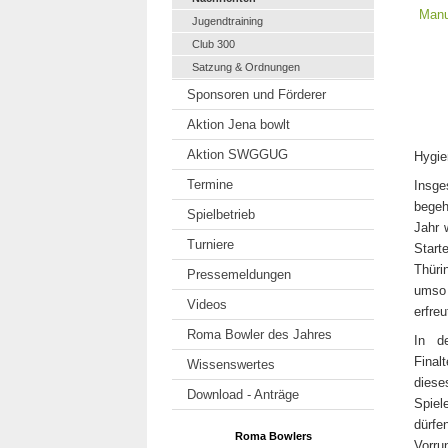
Jugendtraining
Club 300
Satzung & Ordnungen
Sponsoren und Förderer
Aktion Jena bowlt
Aktion SWGGUG
Hygie
Termine
Insge
begeh
Spielbetrieb
Jahr 
Turniere
Start
Thüri
Pressemeldungen
umso 
Videos
erfre
Roma Bowler des Jahres
In d
Final
Wissenswertes
diese
Download - Anträge
Spiel
dürf
Roma Bowlers
Vorru