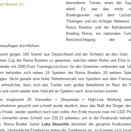
besonderes Turnier, eines der Supe
eben! Es war das erste nat
Bowlingturnier nach dem Lockd
Thüringen und ein richtiger Härtetest,
Roma Bowlers und der Bahnbetrei
Bowling Roma, ein nationales Turn
Berücksichtigung der aktu
neauflagen durchführen.
samt gingen 165 Starter aus Deutschland und der Schweiz an den Start,
rten Cup der Roma Bowlers zu gewinnen, welcher neben Ruhm und Ehre in
wieder mit 2000 Euro Trainingszuschuss für den Gewinner verbunden war. U
ern befanden sich neben 24 Spielern der Roma Bowlers 20 weitere Spie
ngen. Nicht gerade eine hohe Teilnehmerzahl von Sportlern aus dem Freista
erfreulicher, dass sich das Turnier sehr großer Beliebtheit im Rest der 
ut und somit wieder eine Vielzahl an Spielern nach Jena locken konnte.
en insgesamt 20 Vorrunden + Desperado + High-Low Wertung wur
teilnehmer gesucht und schnell wurde deutlich, dass das Maß der Dinger, der
s Finale, wieder sportlich hoch sein sollte. Am Ende musste man mit 1322 Pi
e immerhin einen Schnitt von 220,33 anbieten, um in der Finalrunde teiln
en. Roma Bowler Junior
Luka Deuschle
dominiert die gesamte Konkurrenz
nde. Unglaubliche Ergebnisse boten die Topakteure an, so konnten sich ins