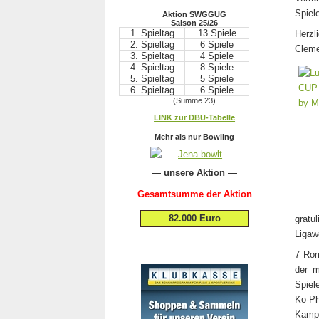
Spiel
Aktion SWGGUG
Saison 25/26
1. Spieltag
13 Spiele
Herzl
2. Spieltag
6 Spiele
Cleme
3. Spieltag
4 Spiele
4. Spieltag
8 Spiele
5. Spieltag
5 Spiele
6. Spieltag
6 Spiele
(Summe 23)
.
LINK zur DBU-Tabelle
.
Mehr als nur Bowling
— unsere Aktion —
Gesamtsumme der Aktion
82.000 Euro
gratu
Ligaw
7 Rom
der m
Spiel
Ko-Ph
Kampf