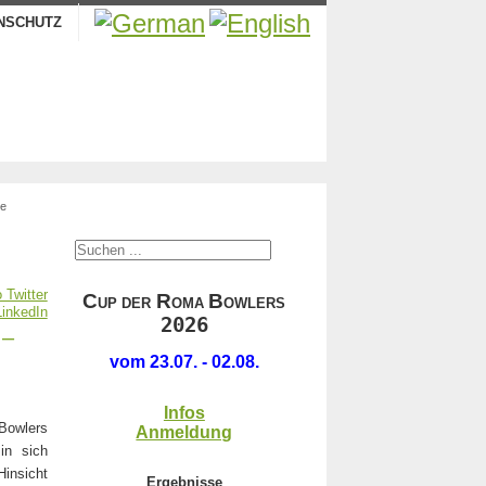
NSCHUTZ
ve
.
C
R
B
UP DER
OMA
OWLERS
2026
 –
.
vom 23.07. - 02.08.
Infos
Bowlers
Anmeldung
in sich
insicht
Ergebnisse