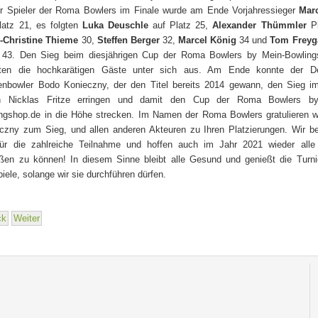
r Spieler der Roma Bowlers im Finale wurde am Ende Vorjahressieger
Marc
latz 21, es folgten
Luka Deuschle
auf Platz 25,
Alexander Thümmler
Pl
-Christine Thieme
30,
Steffen Berger
32,
Marcel König
34 und
Tom Freyg
 43. Den Sieg beim diesjährigen Cup der Roma Bowlers by Mein-Bowling
ten die hochkarätigen Gäste unter sich aus. Am Ende konnte der D
enbowler Bodo Konieczny, der den Titel bereits 2014 gewann, den Sieg im
n Nicklas Fritze erringen und damit den Cup der Roma Bowlers b
ngshop.de in die Höhe strecken. Im Namen der Roma Bowlers gratulieren w
czny zum Sieg, und allen anderen Akteuren zu Ihren Platzierungen. Wir b
ür die zahlreiche Teilnahme und hoffen auch im Jahr 2021 wieder alle 
ßen zu können! In diesem Sinne bleibt alle Gesund und genießt die Turni
piele, solange wir sie durchführen dürfen.
ck
Weiter