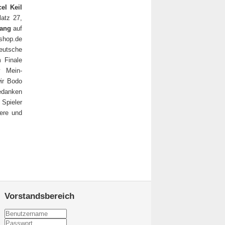
el Keil
atz 27,
ang
auf
shop.de
eutsche
 Finale
y Mein-
ir Bodo
edanken
Spieler
ere und
Vorstandsbereich