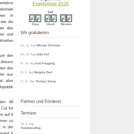
rlative
Ergebnisse 2026
ionale
Seit:
own in
 wie die
Days
Hours
Minutes
ber des
Wir gratulieren
ier und
ellen
Michael Schröder
Do, 13. Aug
Julia Keil
Do, 20. Aug
 um den
 diesem
Kati Freygang
Fr, 28. Aug
nter den
Margitta Dierl
Di, 8. Sep
ler aus
at, aber
Thomas Stang
Fr, 11. Sep
Republik
Partner und Förderer
den 48
 Cut für
Termine
ns auf 6
ehmen zu
Sa, 8. Aug
 in der
Paddelausflug
gesamt 6