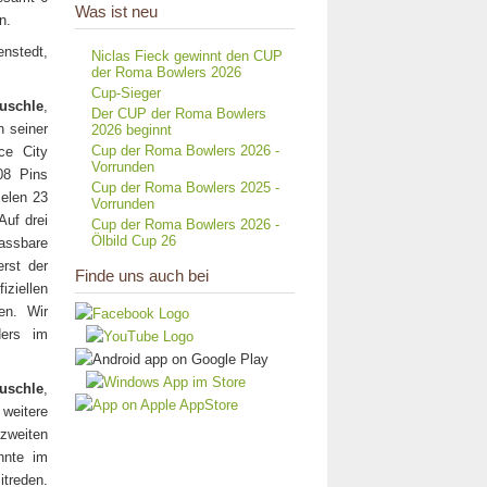
Was ist neu
n.
nstedt,
Niclas Fieck gewinnt den CUP
der Roma Bowlers 2026
Cup-Sieger
uschle
,
Der CUP der Roma Bowlers
n seiner
2026 beginnt
Cup der Roma Bowlers 2026 -
ce City
Vorrunden
08 Pins
Cup der Roma Bowlers 2025 -
ielen 23
Vorrunden
Auf drei
Cup der Roma Bowlers 2026 -
Ölbild Cup 26
assbare
erst der
Finde uns auch bei
iziellen
en. Wir
ers im
uschle
,
 weitere
 zweiten
nnte im
treden.