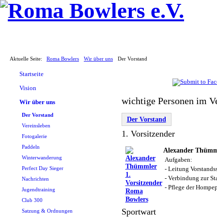
Aktuelle Seite:
Roma Bowlers
Wir über uns
Der Vorstand
Startseite
Vision
wichtige Personen im V
Wir über uns
Der Vorstand
Der Vorstand
Vereinsleben
1. Vorsitzender
Fotogalerie
Paddeln
Alexander Thümm
Winterwanderung
Aufgaben:
Perfect Day Sieger
- Leitung Vorstands
- Verbindung zur St
Nachrichten
- Pflege der Hompe
Jugendtraining
Club 300
Sportwart
Satzung & Ordnungen