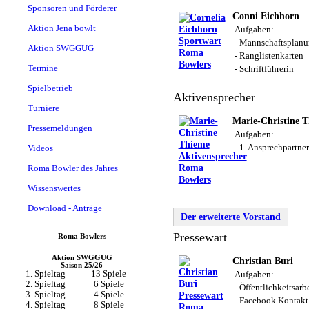
Sponsoren und Förderer
Conni Eichhorn
Aktion Jena bowlt
Aufgaben:
- Mannschaftsplan
Aktion SWGGUG
- Ranglistenkarten
Termine
- Schriftführerin
Spielbetrieb
Aktivensprecher
Turniere
Marie-Christine 
Pressemeldungen
Aufgaben:
- 1. Ansprechpartner
Videos
Roma Bowler des Jahres
Wissenswertes
Download - Anträge
Der erweiterte Vorstand
Pressewart
Roma Bowlers
Aktion SWGGUG
Christian Buri
Saison 25/26
1. Spieltag
13 Spiele
Aufgaben:
2. Spieltag
6 Spiele
- Öffentlichkeitsarb
3. Spieltag
4 Spiele
- Facebook Kontakt
4. Spieltag
8 Spiele