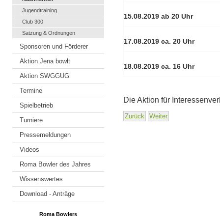
Jugendtraining
15.08.2019 ab 20 Uhr
Club 300
Satzung & Ordnungen
17.08.2019 ca. 20 Uhr
Sponsoren und Förderer
Aktion Jena bowlt
18.08.2019 ca. 16 Uhr
Aktion SWGGUG
Termine
Die Aktion für Interessenve
Spielbetrieb
Zurück
Weiter
Turniere
Pressemeldungen
Videos
Roma Bowler des Jahres
Wissenswertes
Download - Anträge
Roma Bowlers