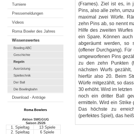
(Frames). Ziel ist es, 
Turniere
Pins, also alle zehn, umz
Pressemeldungen
maximal zwei Würfe. Räu
Videos
zehn Pins ab, so nennt ma
Hilfe des zweiten Wurfes
Roma Bowler des Jahres
ein Spare. Können auch 
Wissenswertes
abgeräumt werden, so 
Bowling ABC
(offener Durchgang). Fü
Geschichte
umgeworfenen Pins gezäh
Regeln
zu den zehn Punkten (
Ausrüstung
nächsten Wurfs gezählt, 
Spieltechnik
hierfür also 20. Beim S
Würfe mitgezählt, so dass
Der Ball
30 erhöht. Wird im letzten
Die Bowlingbahn
noch ein dritter Ball 
Download - Anträge
ermitteln. Wird ein Strik
Das höchste zu erreic
Roma Bowlers
(perfektes Spiel), das heiß
Aktion SWGGUG
Saison 25/26
1. Spieltag
13 Spiele
2. Spieltag
6 Spiele