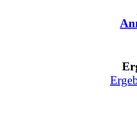
An
Er
Ergeb