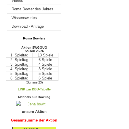
Videos
Roma Bowler des Jahres
Wissenswertes
Download - Anträge
Roma Bowlers
Aktion SWGGUG
Saison 25/26
1. Spieltag
13 Spiele
2. Spieltag
6 Spiele
3. Spieltag
4 Spiele
4. Spieltag
8 Spiele
5. Spieltag
5 Spiele
6. Spieltag
6 Spiele
(Summe 23)
.
LINK zur DBU-Tabelle
.
Mehr als nur Bowling
— unsere Aktion —
Gesamtsumme der Aktion